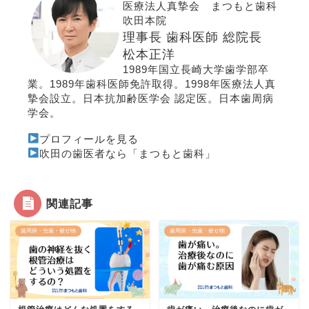
医療法人真摯会 まつもと歯科
吹田本院
理事長 歯科医師 総院長
松本正洋
1989年国立長崎大学歯学部卒
業。1989年歯科医師免許取得。1998年医療法人真
摯会設立。
日本抗加齢医学会 認定医
。
日本歯周病
学会
。
プロフィールを見る
吹田の歯医者なら「まつもと歯科」
関連記事
歯周病・虫歯・被せ物
歯周病・虫歯・被せ物