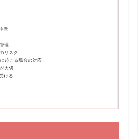
に注意
生管理
用のリスク
繁に起こる場合の対応
とが大切
を受ける