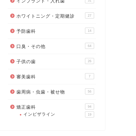
インプラント・入れ歯
31
ホワイトニング・定期健診
27
予防歯科
14
口臭・その他
64
子供の歯
26
審美歯科
7
歯周病・虫歯・被せ物
56
矯正歯科
94
インビザライン
19