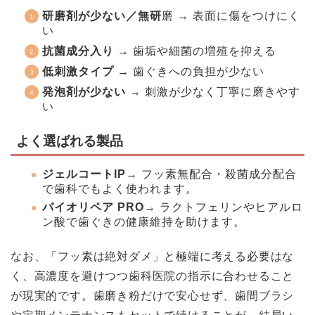
研磨剤が少ない／無研
磨 → 表面に傷をつけにく
い
抗菌成分入り
→ 歯垢や細菌の増殖を抑える
低刺激タイプ
→ 歯ぐきへの負担が少ない
発泡剤が少ない
→ 刺激が少なく丁寧に磨きやす
い
よく選ばれる製品
ジェルコートIP
→ フッ素無配合・殺菌成分配合
で歯科でもよく使われます。
バイオリペア PRO
→ ラクトフェリンやヒアルロ
ン酸で歯ぐきの健康維持を助けます。
なお、「フッ素は絶対ダメ」と極端に考える必要はな
く、高濃度を避けつつ歯科医院の指示に合わせること
が現実的です。歯磨き粉だけで安心せず、歯間ブラシ