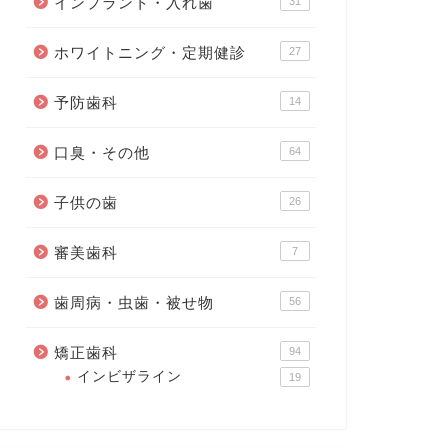
インプラント・入れ歯
31
ホワイトニング・定期健診
27
予防歯科
14
口臭・その他
64
子供の歯
26
審美歯科
7
歯周病・虫歯・被せ物
56
矯正歯科
94
インビザライン
19