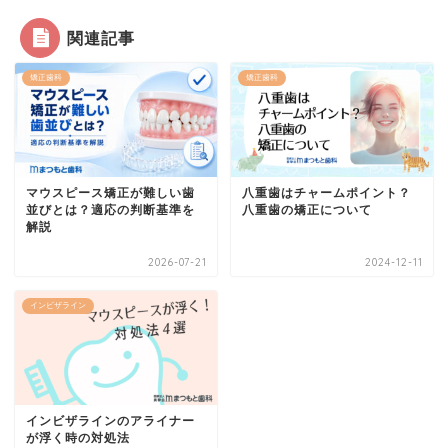
関連記事
矯正歯科
矯正歯科
マウスピース矯正が難しい歯
八重歯はチャームポイント？
並びとは？適応の判断基準を
八重歯の矯正について
解説
2026-07-21
2024-12-11
インビザライン
インビザラインのアライナー
が浮く時の対処法