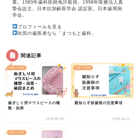
業。1989年歯科医師免許取得。1998年医療法人真
摯会設立。
日本抗加齢医学会 認定医
。
日本歯周病
学会
。
プロフィールを見る
吹田の歯医者なら「まつもと歯科」
関連記事
口臭・その他
口臭・その他
歯ぎしり用マウスピースの種
親知らず抜歯後の注意事項
類・効果
2019-09-05
2019-04-12
口臭・その他