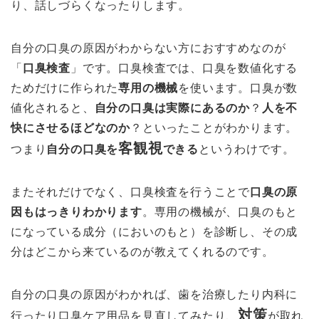
り、話しづらくなったりします。
自分の口臭の原因がわからない方におすすめなのが
「
口臭検査
」です。口臭検査では、口臭を数値化する
ためだけに作られた
専用の機械
を使います。口臭が数
値化されると、
自分の口臭は実際にあるのか
？
人を不
快にさせるほどなのか
？といったことがわかります。
客観視
つまり
自分の口臭を
できる
というわけです
。
またそれだけでなく、口臭検査を行うことで
口臭の原
因もはっきりわかります
。専用の機械が、口臭のもと
になっている成分（においのもと）を診断し、その成
分はどこから来ているのが教えてくれるのです。
自分の口臭の原因がわかれば、歯を治療したり内科に
対策
行ったり口臭ケア用品を見直してみたり、
が取れ