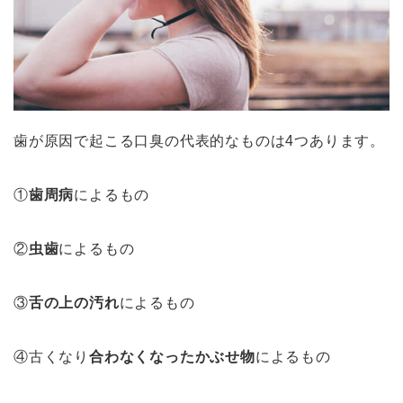
歯が原因で起こる口臭の代表的なものは4つあります。
①
歯周病
によるもの
②
虫歯
によるもの
③
舌の上の汚れ
によるもの
④古くなり
合わなくなったかぶせ物
によるもの