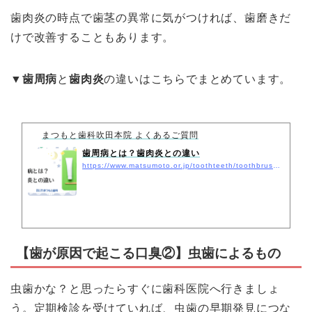
歯肉炎の時点で歯茎の異常に気がつければ、歯磨きだ
けで改善することもあります。
▼
歯周病
と
歯肉炎
の違いはこちらでまとめています。
まつもと歯科吹田本院 よくあるご質問
歯周病とは？歯肉炎との違い
https://www.matsumoto.or.jp/toothteeth/toothbrushing-pain/
【歯が原因で起こる口臭②】虫歯によるもの
虫歯かな？と思ったらすぐに歯科医院へ行きましょ
う。定期検診を受けていれば、虫歯の早期発見につな